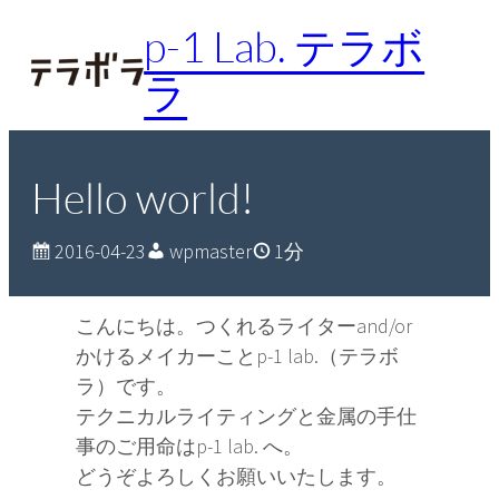
内
p-1 Lab. テラボ
容
ラ
を
ス
キ
ッ
Hello world!
プ
2016-04-23
wpmaster
1分
こんにちは。つくれるライターand/or
かけるメイカーことp-1 lab.（テラボ
ラ）です。
テクニカルライティングと金属の手仕
事のご用命はp-1 lab. へ。
どうぞよろしくお願いいたします。