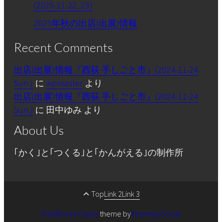
(2025-11-22, 23)
2025年秋の出店(出展)情報
Recent Comments
出店(出展)情報『西荻 手しごと市』(2024-11-24
Sun.)
に
wpmaster
より
出店(出展)情報『西荻 手しごと市』(2024-11-24
Sun.)
に
田中ゆみ
より
About Us
｢かく｣と｢つくる｣と｢かんがえる｣の制作所
Top
Link 2
Link 3
Flat Blocks Classic
theme by
XtremelySocial