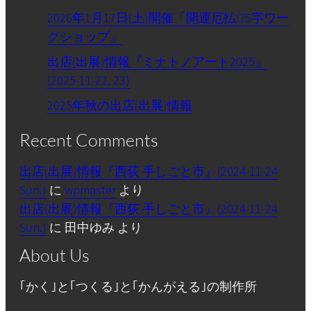
2026年1月17日(土)開催「開運厄払!?S字ワー
クショップ」
出店(出展)情報『ミナトノアート2025』
(2025-11-22, 23)
2025年秋の出店(出展)情報
Recent Comments
出店(出展)情報『西荻 手しごと市』(2024-11-24
Sun.)
に
wpmaster
より
出店(出展)情報『西荻 手しごと市』(2024-11-24
Sun.)
に
田中ゆみ
より
About Us
｢かく｣と｢つくる｣と｢かんがえる｣の制作所