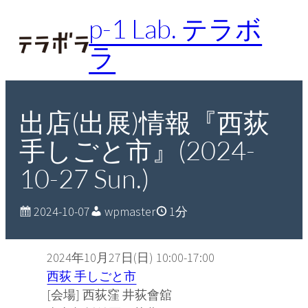
内
p-1 Lab. テラボ
容
ラ
を
ス
キ
ッ
出店(出展)情報『西荻
プ
手しごと市』(2024-
10-27 Sun.)
2024-10-07
wpmaster
1分
2024年10月27日(日) 10:00-17:00
西荻 手しごと市
[会場] 西荻窪 井荻會舘