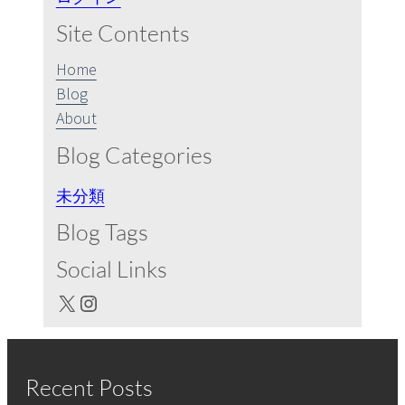
c
Site Contents
h
Home
Blog
About
Blog Categories
未分類
Blog Tags
Social Links
X
Instagram
Recent Posts